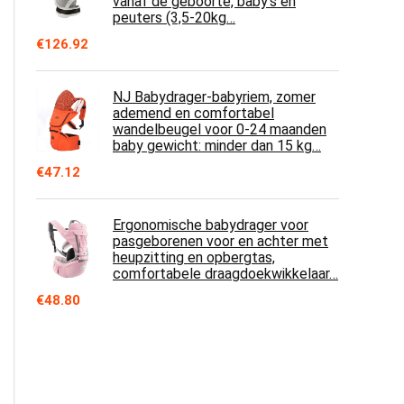
vanaf de geboorte, baby's en
peuters (3,5-20kg…
€
126.92
NJ Babydrager-babyriem, zomer
ademend en comfortabel
wandelbeugel voor 0-24 maanden
baby gewicht: minder dan 15 kg…
€
47.12
Ergonomische babydrager voor
pasgeborenen voor en achter met
heupzitting en opbergtas,
comfortabele draagdoekwikkelaar…
€
48.80