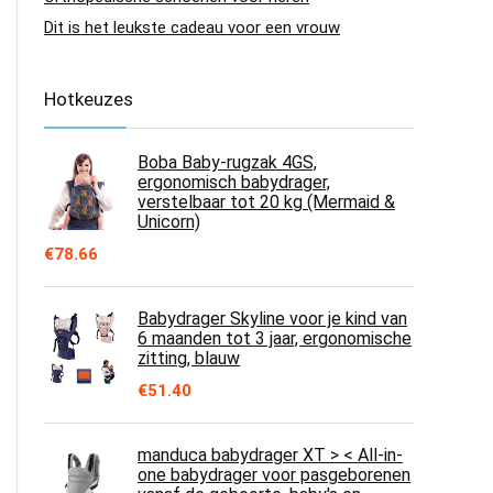
Dit is het leukste cadeau voor een vrouw
Hotkeuzes
Boba Baby-rugzak 4GS,
ergonomisch babydrager,
verstelbaar tot 20 kg (Mermaid &
Unicorn)
€
78.66
Babydrager Skyline voor je kind van
6 maanden tot 3 jaar, ergonomische
zitting, blauw
€
51.40
manduca babydrager XT > < All-in-
one babydrager voor pasgeborenen