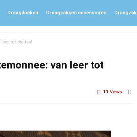
Draagdoeken
Draagzakken accessoires
Draagzak
eer tot digitaal
temonnee: van leer tot
11
Views