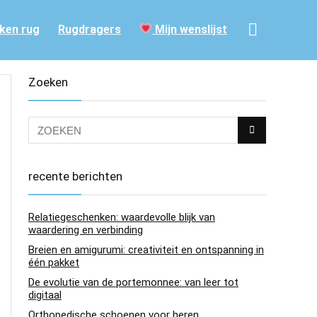
ken rug
Rugdragers
Mijn wenslijst
Zoeken
recente berichten
Relatiegeschenken: waardevolle blijk van
waardering en verbinding
Breien en amigurumi: creativiteit en ontspanning in
één pakket
De evolutie van de portemonnee: van leer tot
digitaal
Orthopedische schoenen voor heren