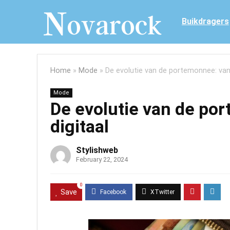
Buikdragers
Home
»
Mode
»
De evolutie van de portemonnee: van l
Mode
De evolutie van de por
digitaal
Stylishweb
February 22, 2024
0
Save