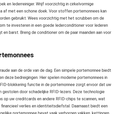
 en lederreiniger. Wrijf voorzichtig in cirkelvormige
na af met een schone doek. Voor stoffen portemonnees kan
 worden gebruikt. Wees voorzichtig met het scrubben om de
 om te investeren in een goede lederconditioner voor lederen
t en barst. Breng de conditioner om de paar maanden aan voor
portemonnees
en fraude aan de orde van de dag. Een simpele portemonnee biedt
n deze bedreigingen. Hier spelen moderne portemonnees in
FID-blokkering functie in de portemonnee zorgt ervoor dat uw
en gestolen door schadelijke RFID-lezers. Deze technologie
s op uw creditcards en andere RFID-chips te scannen, wat
inancieel verlies en identiteitsdiefstal. Daarnaast biedt een
dergelijke portemonnee bevat vaak verborgen vakken, kettingen