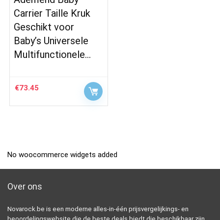
Carrier Taille Kruk
Geschikt voor
Baby’s Universele
Multifunctionele…
€
73.45
No woocommerce widgets added
Over ons
Novarock.be is een moderne alles-in-één prijsvergelijkings- en
beoordelingswebsite die de beste deals biedt die beschikbaar zijn