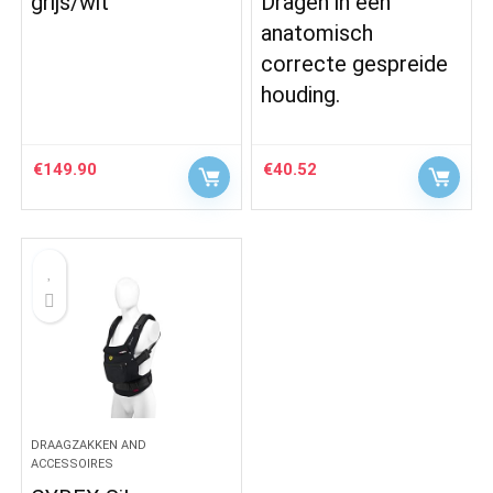
grijs/wit
Dragen in een
anatomisch
correcte gespreide
houding.
€
149.90
€
40.52
DRAAGZAKKEN AND
ACCESSOIRES