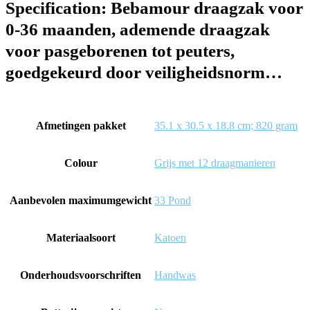
Specification:
Bebamour draagzak voor
0-36 maanden, ademende draagzak
voor pasgeborenen tot peuters,
goedgekeurd door veiligheidsnorm…
Afmetingen pakket
‎35.1 x 30.5 x 18.8 cm; 820 gram
Colour
‎Grijs met 12 draagmanieren
Aanbevolen maximumgewicht
‎33 Pond
Materiaalsoort
‎Katoen
Onderhoudsvoorschriften
‎Handwas