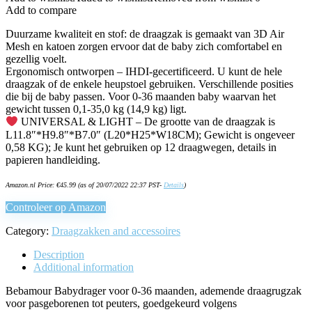
Add to compare
Duurzame kwaliteit en stof: de draagzak is gemaakt van 3D Air
Mesh en katoen zorgen ervoor dat de baby zich comfortabel en
gezellig voelt.
Ergonomisch ontworpen – IHDI-gecertificeerd. U kunt de hele
draagzak of de enkele heupstoel gebruiken. Verschillende posities
die bij de baby passen. Voor 0-36 maanden baby waarvan het
gewicht tussen 0,1-35,0 kg (14,9 kg) ligt.
UNIVERSAL & LIGHT – De grootte van de draagzak is
L11.8″*H9.8″*B7.0″ (L20*H25*W18CM); Gewicht is ongeveer
0,58 KG); Je kunt het gebruiken op 12 draagwegen, details in
papieren handleiding.
Amazon.nl Price:
€
45.99
(as of 20/07/2022 22:37 PST-
Details
)
Controleer op Amazon
Category:
Draagzakken and accessoires
Description
Additional information
Bebamour Babydrager voor 0-36 maanden, ademende draagrugzak
voor pasgeborenen tot peuters, goedgekeurd volgens