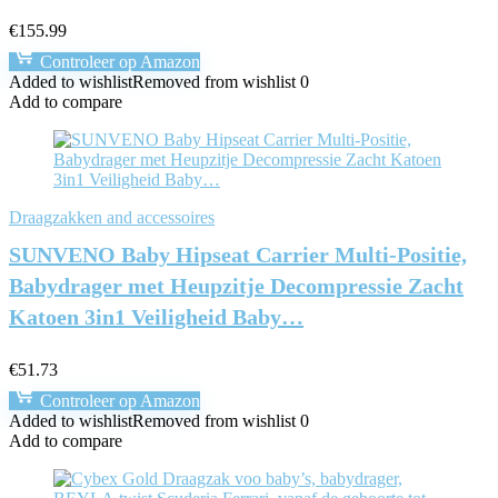
€
155.99
Controleer op Amazon
Added to wishlist
Removed from wishlist
0
Add to compare
Draagzakken and accessoires
SUNVENO Baby Hipseat Carrier Multi-Positie,
Babydrager met Heupzitje Decompressie Zacht
Katoen 3in1 Veiligheid Baby…
€
51.73
Controleer op Amazon
Added to wishlist
Removed from wishlist
0
Add to compare