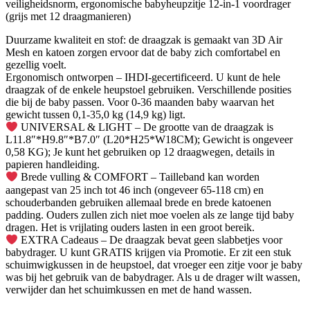
veiligheidsnorm, ergonomische babyheupzitje 12-in-1 voordrager
(grijs met 12 draagmanieren)
Duurzame kwaliteit en stof: de draagzak is gemaakt van 3D Air
Mesh en katoen zorgen ervoor dat de baby zich comfortabel en
gezellig voelt.
Ergonomisch ontworpen – IHDI-gecertificeerd. U kunt de hele
draagzak of de enkele heupstoel gebruiken. Verschillende posities
die bij de baby passen. Voor 0-36 maanden baby waarvan het
gewicht tussen 0,1-35,0 kg (14,9 kg) ligt.
UNIVERSAL & LIGHT – De grootte van de draagzak is
L11.8″*H9.8″*B7.0″ (L20*H25*W18CM); Gewicht is ongeveer
0,58 KG); Je kunt het gebruiken op 12 draagwegen, details in
papieren handleiding.
Brede vulling & COMFORT – Tailleband kan worden
aangepast van 25 inch tot 46 inch (ongeveer 65-118 cm) en
schouderbanden gebruiken allemaal brede en brede katoenen
padding. Ouders zullen zich niet moe voelen als ze lange tijd baby
dragen. Het is vrijlating ouders lasten in een groot bereik.
EXTRA Cadeaus – De draagzak bevat geen slabbetjes voor
babydrager. U kunt GRATIS krijgen via Promotie. Er zit een stuk
schuimwigkussen in de heupstoel, dat vroeger een zitje voor je baby
was bij het gebruik van de babydrager. Als u de drager wilt wassen,
verwijder dan het schuimkussen en met de hand wassen.