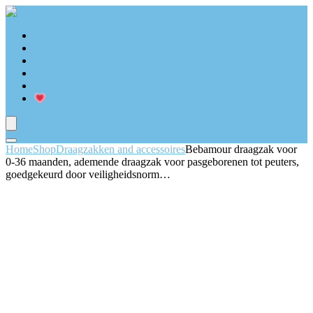
Buikdragers
Draagdoeken
Draagzakken accessoires
Draagzakken rug
Rugdragers
Mijn wenslijst
Home
Shop
Draagzakken and accessoires
Bebamour draagzak voor
0-36 maanden, ademende draagzak voor pasgeborenen tot peuters,
goedgekeurd door veiligheidsnorm…