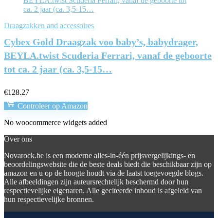
Draagzakken and accessoires
Cybex Gold Draagzak voo baby’s, babydrager,
BEYLA.twist Scuderia Ferrari, vanaf de geboorte
tot ca. 2 jaar (ca. 3,5-15…
€
128.27
Controleer op Amazon
No woocommerce widgets added
Over ons
Novarock.be is een moderne alles-in-één prijsvergelijkings- en
beoordelingswebsite die de beste deals biedt die beschikbaar zijn op
amazon en u op de hoogte houdt via de laatst toegevoegde blogs.
Alle afbeeldingen zijn auteursrechtelijk beschermd door hun
respectievelijke eigenaren. Alle geciteerde inhoud is afgeleid van
hun respectievelijke bronnen.