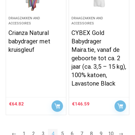
DRAAGZAKKEN AND
DRAAGZAKKEN AND
ACCESSOIRES
ACCESSOIRES
Crianza Natural
CYBEX Gold
babydrager met
Babydrager
kruisgleuf
Maira.tie, vanaf de
geboorte tot ca. 2
jaar (ca. 3,5 – 15 kg),
100% katoen,
Lavastone Black
€
64.82
€
146.59
←
1
2
3
4
5
6
7
8
9
10
→