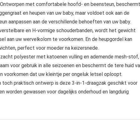
Ontworpen met comfortabele hoofd- en beensteun, bescherm
ruggengraat en heupen van uw baby, maar voldoet ook aan de
eun aanpassen aan de verschillende behoeften van uw baby.
erstelbare en H-vormige schouderbanden, wordt het gewicht
tsel aan uw wervelkolom te voorkomen. En de heupgordel kan
ichten, perfect voor moeder na keizersnede.
cht polyester met katoenen vulling en ademende mesh-stof,
am voor gebruik in alle seizoenen en beschermt de tere huid v
n voorkomen dat uw kleintje per ongeluk letsel oploopt.
toch praktisch ontwerp is deze 3-in-1-draagzak geschikt voor
den worden gewassen voor dagelijks onderhoud en langdurig