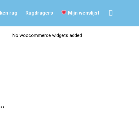
ken rug
Rugdragers
Mijn wenslijst
No woocommerce widgets added
r…