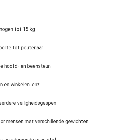
rmogen tot 15 kg
oorte tot peuterjaar
le hoofd- en beensteun
en en winkelen, enz
erdere veiligheidsgespen
oor mensen met verschillende gewichten
ter en ademende gaas stof