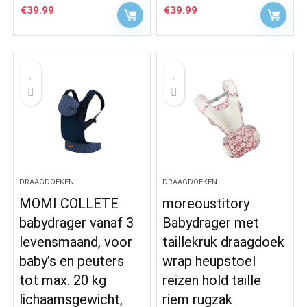
€
39.99
€
39.99
DRAAGDOEKEN
DRAAGDOEKEN
MOMI COLLETE
moreoustitory
babydrager vanaf 3
Babydrager met
levensmaand, voor
taillekruk draagdoek
baby’s en peuters
wrap heupstoel
tot max. 20 kg
reizen hold taille
lichaamsgewicht,
riem rugzak