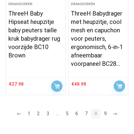
DRAAGDOEKEN
DRAAGDOEKEN
ThreeH Baby
ThreeH Babydrager
Hipseat heupzitje
met heupzitje, cool
baby peuters taille
mesh en capuchon
kruk babydrager rug
voor peuters,
voorzijde BC10
ergonomisch, 6-in-1
Brown
afneembaar
voorpaneel BC28…
€
27.98
€
48.98
←
1
2
3
…
5
6
7
8
9
→