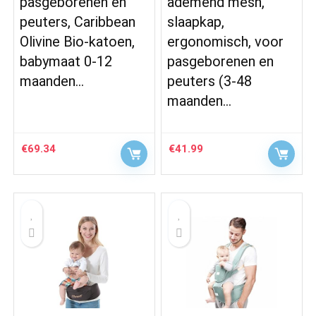
pasgeborenen en
ademend mesh,
peuters, Caribbean
slaapkap,
Olivine Bio-katoen,
ergonomisch, voor
babymaat 0-12
pasgeborenen en
maanden…
peuters (3-48
maanden…
€
69.34
€
41.99