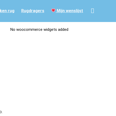
ken rug
Rugdragers
Mijn wenslijst
No woocommerce widgets added
o.