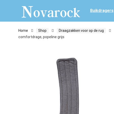
Buikdragers
Home
Shop
Draagzakken voor op de rug
comfortdrage, popeline grijs