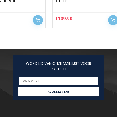
aar, van…
bebe…
€
139.90
WORD LID VAN ONZE MAILLIJST VOOR
EXCLUSIEF