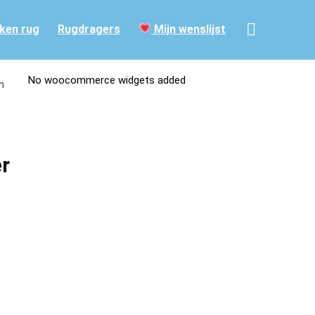
ken rug
Rugdragers
Mijn wenslijst
No woocommerce widgets added
n
r