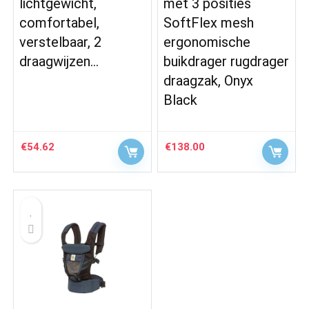
lichtgewicht,
met 3 posities
comfortabel,
SoftFlex mesh
verstelbaar, 2
ergonomische
draagwijzen…
buikdrager rugdrager
draagzak, Onyx
Black
€
54.62
€
138.00