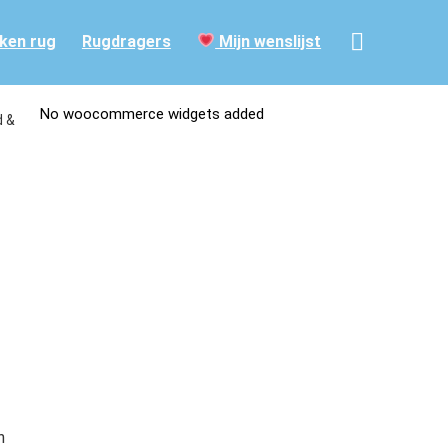
ken rug
Rugdragers
Mijn wenslijst
No woocommerce widgets added
d &
n