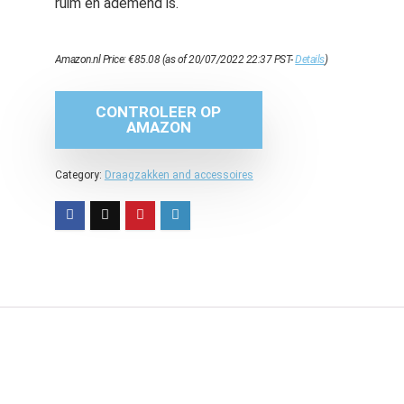
ruim en ademend is.
Amazon.nl Price:
€
85.08
(as of 20/07/2022 22:37 PST-
Details
)
CONTROLEER OP
AMAZON
Category:
Draagzakken and accessoires