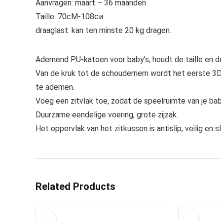
Aanvragen: maart – 36 maanden
Taille: 70сM-108си
draaglast: kan ten minste 20 kg dragen.
Ademend PU-katoen voor baby’s, houdt de taille en de
Van de kruk tot de schouderriem wordt het eerste 3D-
te ademen.
Voeg een zitvlak toe, zodat de speelruimte van je ba
Duurzame eendelige voering, grote zijzak.
Het oppervlak van het zitkussen is antislip, veilig en sl
Related Products