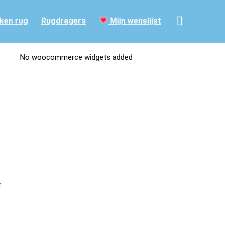
ken rug
Rugdragers
Mijn wenslijst
No woocommerce widgets added
r