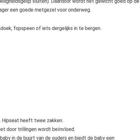
veiligheidsgesp sluiten). Daardoor wordt het gewicht goed op de
rager een goede metgezel voor onderweg.
kdoek, fopspeen of iets dergelijks in te bergen.
. Hipseat heeft twee zakken.
t door trillingen wordt beïnvloed.
 baby in de buurt van de ouders en biedt de baby een