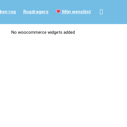
ken rug
Rugdragers
Mijn wenslijst
No woocommerce widgets added