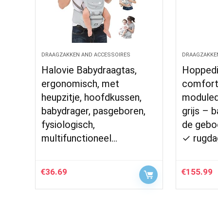
DRAAGZAKKEN AND ACCESSOIRES
DRAAGZAKKE
Halovie Babydraagtas,
Hopped
ergonomisch, met
comfort
heupzitje, hoofdkussen,
moduled
babydrager, pasgeboren,
grijs – 
fysiologisch,
de gebo
multifunctioneel…
✓ rugda
€
36.69
€
155.99