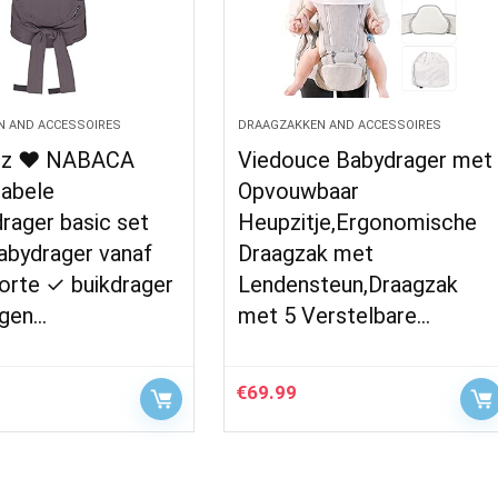
N AND ACCESSOIRES
DRAAGZAKKEN AND ACCESSOIRES
iz ♥ NABACA
Viedouce Babydrager met
abele
Opvouwbaar
rager basic set
Heupzitje,Ergonomische
babydrager vanaf
Draagzak met
orte ✓ buikdrager
Lendensteun,Draagzak
gen…
met 5 Verstelbare…
€
69.99