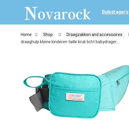
Buikdragers
Home
Shop
Draagzakken and accessoires
draaghulp kleine kinderen taille kruk licht babydrager…