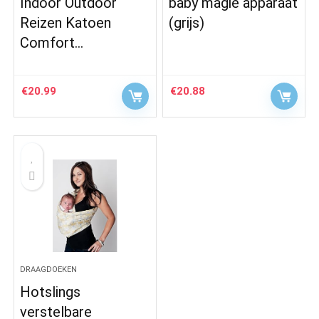
Indoor Outdoor
baby magie apparaat
Reizen Katoen
(grijs)
Comfort…
€
20.99
€
20.88
DRAAGDOEKEN
Hotslings
verstelbare