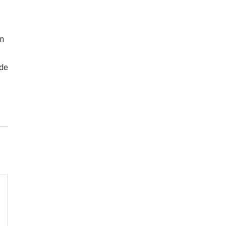
in
 de