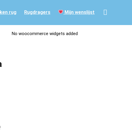
ken rug
Rugdragers
Mijn wenslijst
No woocommerce widgets added
a
f