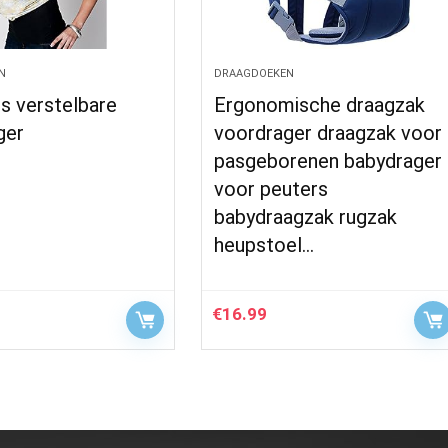
N
DRAAGDOEKEN
s verstelbare
Ergonomische draagzak
ger
voordrager draagzak voor
pasgeborenen babydrager
voor peuters
babydraagzak rugzak
heupstoel…
€
16.99