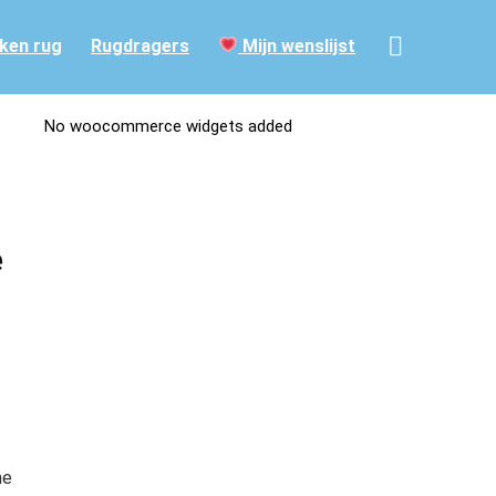
ken rug
Rugdragers
Mijn wenslijst
No woocommerce widgets added
e
ne