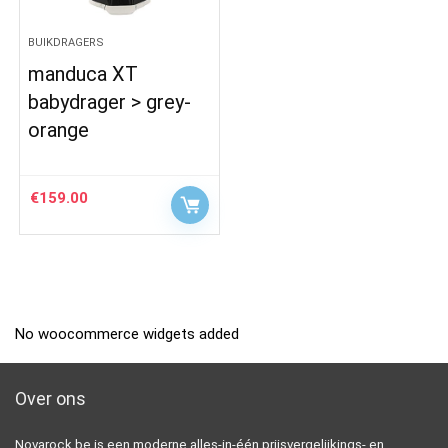
BUIKDRAGERS
manduca XT
babydrager > grey-
orange
€
159.00
No woocommerce widgets added
Over ons
Novarock.be is een moderne alles-in-één prijsvergelijkings- en